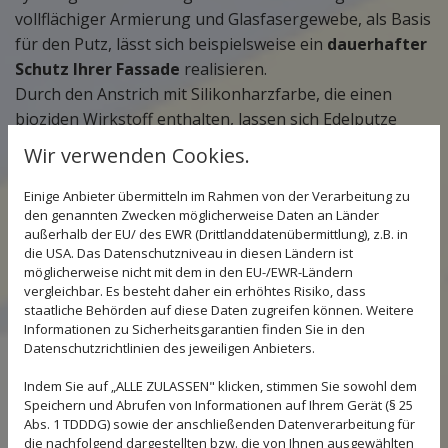
vollflächiger Armierung und Glasfasergewebe, als Basis
für den Putz, lässt sich beispielsweise ein
dauerhafter
Schutz Ihrer Fassade
realisieren.
Durch den Anstrich mit Silikonharzfarbe, die einen
bioziden Wirkstoff enthalten, lassen sich Edelputze
nachhaltig vor Algen- und Schimmelbefall
Wir verwenden Cookies.
schützen
.
Auch Ihren Innenbereich können wir mit Edelputzen
Einige Anbieter übermitteln im Rahmen von der Verarbeitung zu
den genannten Zwecken möglicherweise Daten an Länder
aufwerten, beispielsweise bei der dekorativen
außerhalb der EU/ des EWR (Drittlanddatenübermittlung), z.B. in
Gestaltung Ihres Treppenhauses.
die USA. Das Datenschutzniveau in diesen Ländern ist
möglicherweise nicht mit dem in den EU-/EWR-Ländern
vergleichbar. Es besteht daher ein erhöhtes Risiko, dass
staatliche Behörden auf diese Daten zugreifen können. Weitere
Informationen zu Sicherheitsgarantien finden Sie in den
Datenschutzrichtlinien des jeweiligen Anbieters.
Indem Sie auf „ALLE ZULASSEN" klicken, stimmen Sie sowohl dem
Speichern und Abrufen von Informationen auf Ihrem Gerät (§ 25
Abs. 1 TDDDG) sowie der anschließenden Datenverarbeitung für
die nachfolgend dargestellten bzw. die von Ihnen ausgewählten