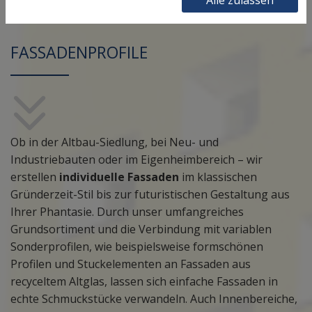
FASSADENPROFILE
Ob in der Altbau-Siedlung, bei Neu- und
Industriebauten oder im Eigenheimbereich – wir
erstellen
individuelle Fassaden
im klassischen
Gründerzeit-Stil bis zur futuristischen Gestaltung aus
Ihrer Phantasie. Durch unser umfangreiches
Grundsortiment und die Verbindung mit variablen
Sonderprofilen, wie beispielsweise formschönen
Profilen und Stuckelementen an Fassaden aus
recyceltem Altglas, lassen sich einfache Fassaden in
echte Schmuckstücke verwandeln. Auch Innenbereiche,